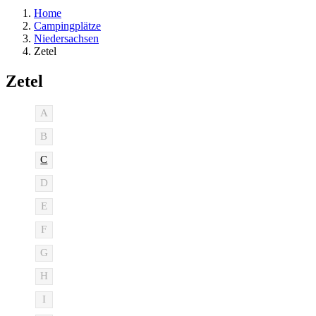
Home
Campingplätze
Niedersachsen
Zetel
Zetel
A
B
C
D
E
F
G
H
I