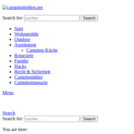
Search for:
Search
Start
Wohnmobile
Outdoor
Ausrüstung
Camping-Küche
Reiseziele
Familie
Hacks
Recht & Sicherheit
Campingplätze
Campingmagazin
Menu
Search
Search for:
Search
You are here: