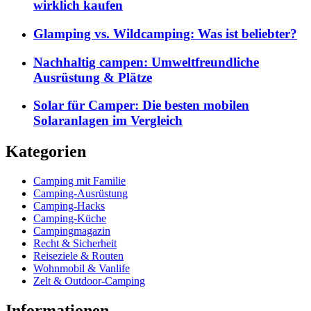
wirklich kaufen
Glamping vs. Wildcamping: Was ist beliebter?
Nachhaltig campen: Umweltfreundliche
Ausrüstung & Plätze
Solar für Camper: Die besten mobilen
Solaranlagen im Vergleich
Kategorien
Camping mit Familie
Camping-Ausrüstung
Camping-Hacks
Camping-Küche
Campingmagazin
Recht & Sicherheit
Reiseziele & Routen
Wohnmobil & Vanlife
Zelt & Outdoor-Camping
Informationen