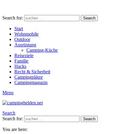
Search for:
Search
Start
Wohnmobile
Outdoor
Ausrüstung
Camping-Küche
Reiseziele
Familie
Hacks
Recht & Sicherheit
Campingplätze
Campingmagazin
Menu
Search
Search for:
Search
You are here: