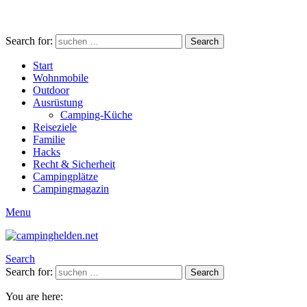
Search for:
Search
Start
Wohnmobile
Outdoor
Ausrüstung
Camping-Küche
Reiseziele
Familie
Hacks
Recht & Sicherheit
Campingplätze
Campingmagazin
Menu
Search
Search for:
Search
You are here: