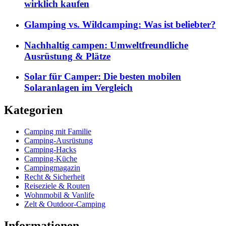
wirklich kaufen
Glamping vs. Wildcamping: Was ist beliebter?
Nachhaltig campen: Umweltfreundliche
Ausrüstung & Plätze
Solar für Camper: Die besten mobilen
Solaranlagen im Vergleich
Kategorien
Camping mit Familie
Camping-Ausrüstung
Camping-Hacks
Camping-Küche
Campingmagazin
Recht & Sicherheit
Reiseziele & Routen
Wohnmobil & Vanlife
Zelt & Outdoor-Camping
Informationen