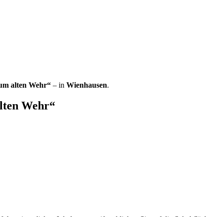
um alten Wehr“
– in
Wienhausen
.
lten Wehr“