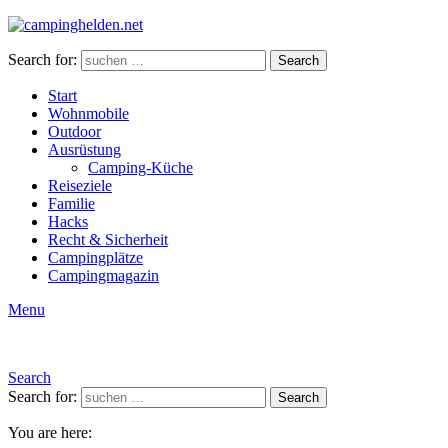
Search for:
Search
Start
Wohnmobile
Outdoor
Ausrüstung
Camping-Küche
Reiseziele
Familie
Hacks
Recht & Sicherheit
Campingplätze
Campingmagazin
Menu
Search
Search for:
Search
You are here: