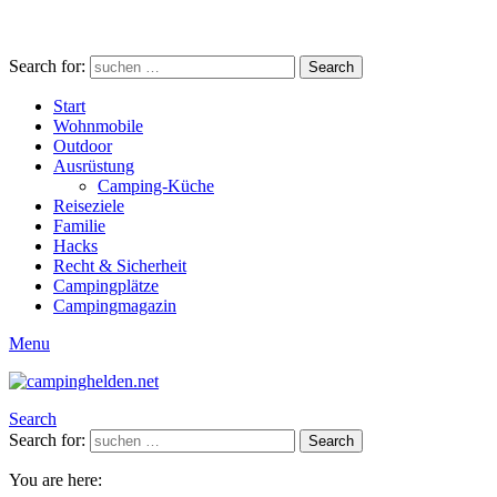
Search for:
Search
Start
Wohnmobile
Outdoor
Ausrüstung
Camping-Küche
Reiseziele
Familie
Hacks
Recht & Sicherheit
Campingplätze
Campingmagazin
Menu
Search
Search for:
Search
You are here: