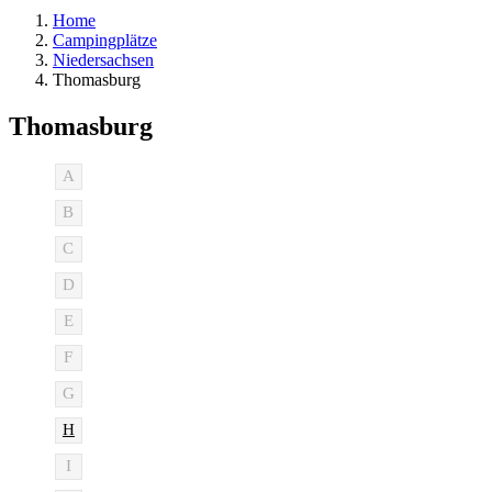
Home
Campingplätze
Niedersachsen
Thomasburg
Thomasburg
A
B
C
D
E
F
G
H
I