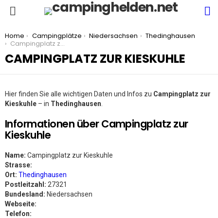
S
Menu
You are here:
Home
Campingplätze
Niedersachsen
Thedinghausen
Campingplatz zur Kieskuhle
CAMPINGPLATZ ZUR KIESKUHLE
Hier finden Sie alle wichtigen Daten und Infos zu
Campingplatz zur
Kieskuhle
– in
Thedinghausen
.
Informationen über Campingplatz zur
Kieskuhle
Name:
Campingplatz zur Kieskuhle
Strasse:
Ort:
Thedinghausen
Postleitzahl:
27321
Bundesland:
Niedersachsen
Webseite:
Telefon: