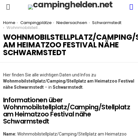
S
Menu
You are here:
Home
Campingplätze
Niedersachsen
Schwarmstedt
Wohnmobilstellplatz/Camping/Stellplatz am Heimatzoo Festival nähe Schwarmstedt
WOHNMOBILSTELLPLATZ/CAMPING/S
AM HEIMATZOO FESTIVAL NÄHE
SCHWARMSTEDT
Hier finden Sie alle wichtigen Daten und Infos zu
Wohnmobilstellplatz/Camping/Stellplatz am Heimatzoo Festival
nähe Schwarmstedt
– in
Schwarmstedt
.
Informationen über
Wohnmobilstellplatz/Camping/Stellplatz
am Heimatzoo Festival nähe
Schwarmstedt
Name:
Wohnmobilstellplatz/Camping/Stellplatz am Heimatzoo