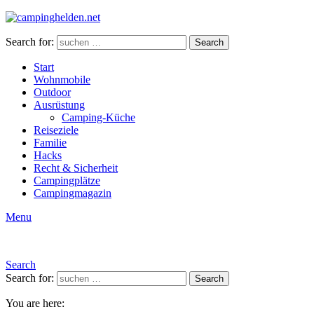
Search for:
Search
Start
Wohnmobile
Outdoor
Ausrüstung
Camping-Küche
Reiseziele
Familie
Hacks
Recht & Sicherheit
Campingplätze
Campingmagazin
Menu
Search
Search for:
Search
You are here: