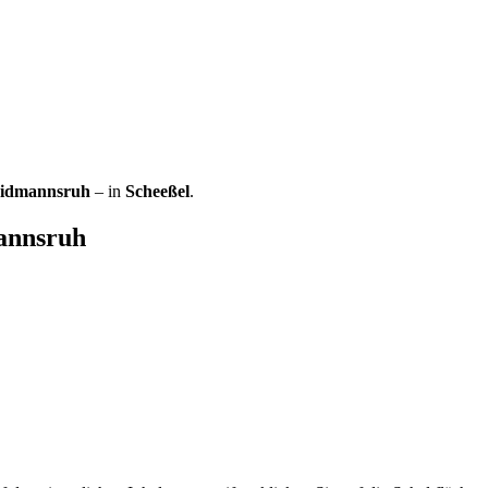
aidmannsruh
– in
Scheeßel
.
annsruh