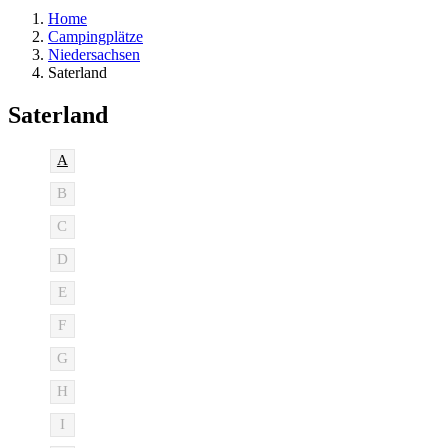
Home
Campingplätze
Niedersachsen
Saterland
Saterland
A
B
C
D
E
F
G
H
I