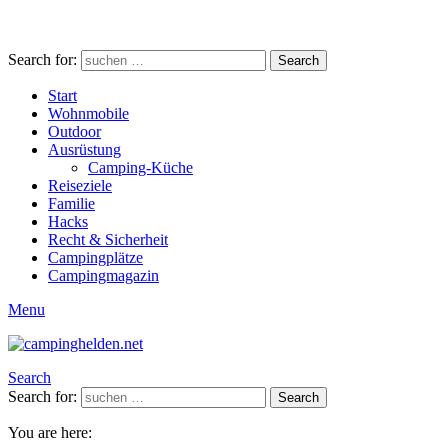
Search for:
Search
Start
Wohnmobile
Outdoor
Ausrüstung
Camping-Küche
Reiseziele
Familie
Hacks
Recht & Sicherheit
Campingplätze
Campingmagazin
Menu
Search
Search for:
Search
You are here: