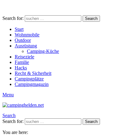
Search for:
Search
Start
Wohnmobile
Outdoor
Ausrüstung
Camping-Küche
Reiseziele
Familie
Hacks
Recht & Sicherheit
Campingplätze
Campingmagazin
Menu
Search
Search for:
Search
You are here: