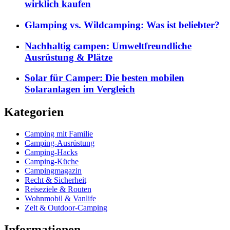
wirklich kaufen
Glamping vs. Wildcamping: Was ist beliebter?
Nachhaltig campen: Umweltfreundliche
Ausrüstung & Plätze
Solar für Camper: Die besten mobilen
Solaranlagen im Vergleich
Kategorien
Camping mit Familie
Camping-Ausrüstung
Camping-Hacks
Camping-Küche
Campingmagazin
Recht & Sicherheit
Reiseziele & Routen
Wohnmobil & Vanlife
Zelt & Outdoor-Camping
Informationen