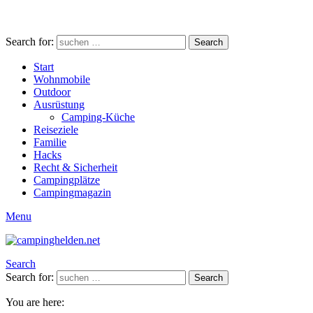
Search for:
Search
Start
Wohnmobile
Outdoor
Ausrüstung
Camping-Küche
Reiseziele
Familie
Hacks
Recht & Sicherheit
Campingplätze
Campingmagazin
Menu
Search
Search for:
Search
You are here: