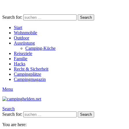
Search for:
Search
Start
Wohnmobile
Outdoor
Ausrüstung
Camping-Küche
Reiseziele
Familie
Hacks
Recht & Sicherheit
Campingplätze
Campingmagazin
Menu
Search
Search for:
Search
You are here: