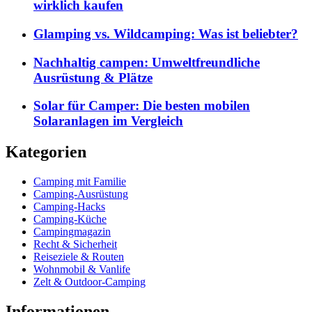
wirklich kaufen
Glamping vs. Wildcamping: Was ist beliebter?
Nachhaltig campen: Umweltfreundliche
Ausrüstung & Plätze
Solar für Camper: Die besten mobilen
Solaranlagen im Vergleich
Kategorien
Camping mit Familie
Camping-Ausrüstung
Camping-Hacks
Camping-Küche
Campingmagazin
Recht & Sicherheit
Reiseziele & Routen
Wohnmobil & Vanlife
Zelt & Outdoor-Camping
Informationen