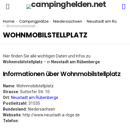
S
Menu
You are here:
Home
Campingplätze
Niedersachsen
Neustadt am Rübenberge
Wohnmobilstellplatz
WOHNMOBILSTELLPLATZ
Hier finden Sie alle wichtigen Daten und Infos zu
Wohnmobilstellplatz
– in
Neustadt am Rübenberge
.
Informationen über Wohnmobilstellplatz
Name:
Wohnmobilstellplatz
Strasse:
Suttorfer Str. 10
Ort:
Neustadt am Rübenberge
Postleitzahl:
31535
Bundesland:
Niedersachsen
Webseite:
http://www.neustadt-a-rbge.de
Telefon: