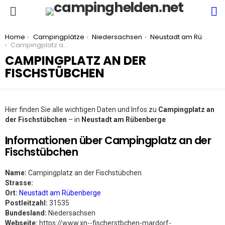
S
Menu
You are here:
Home
Campingplätze
Niedersachsen
Neustadt am Rübenberge
Campingplatz an der Fischstübchen
CAMPINGPLATZ AN DER
FISCHSTÜBCHEN
Hier finden Sie alle wichtigen Daten und Infos zu
Campingplatz an
der Fischstübchen
– in
Neustadt am Rübenberge
.
Informationen über Campingplatz an der
Fischstübchen
Name:
Campingplatz an der Fischstübchen
Strasse:
Ort:
Neustadt am Rübenberge
Postleitzahl:
31535
Bundesland:
Niedersachsen
Webseite:
https://www.xn--fischerstbchen-mardorf-