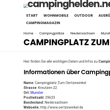
START
WOHNMOBILE
OUTDOOR
AUSR
CAMPINGMAGAZIN
You are here:
Home
Campingplätze
Niedersachsen
Muns
CAMPINGPLATZ ZUM
Hier finden Sie alle wichtigen Daten und Infos zu
Campin
Informationen über Campingp
Name:
Campingplatz Zum Oertzewinkel
Strasse:
Kreutzen 22
Ort:
Munster
Postleitzahl:
29633
Bundesland:
Niedersachsen
Webseite:
http://www.oertzewinkel.de