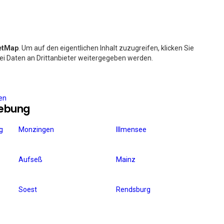
etMap
. Um auf den eigentlichen Inhalt zuzugreifen, klicken Sie
bei Daten an Drittanbieter weitergegeben werden.
ren
gebung
g
Monzingen
Illmensee
Aufseß
Mainz
Soest
Rendsburg