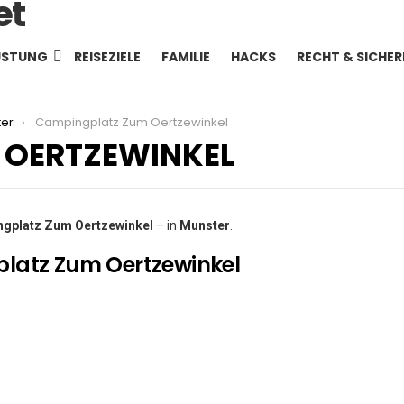
ÜSTUNG
REISEZIELE
FAMILIE
HACKS
RECHT & SICHER
ter
Campingplatz Zum Oertzewinkel
 OERTZEWINKEL
gplatz Zum Oertzewinkel
– in
Munster
.
latz Zum Oertzewinkel