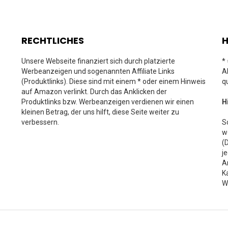
RECHTLICHES
H
Unsere Webseite finanziert sich durch platzierte
*
Werbeanzeigen und sogenannten Affiliate Links
A
(Produktlinks). Diese sind mit einem * oder einem Hinweis
q
auf Amazon verlinkt. Durch das Anklicken der
Produktlinks bzw. Werbeanzeigen verdienen wir einen
H
kleinen Betrag, der uns hilft, diese Seite weiter zu
verbessern.
S
w
(
j
A
K
W