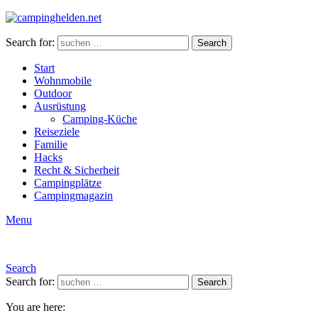
Search for:
Search
Start
Wohnmobile
Outdoor
Ausrüstung
Camping-Küche
Reiseziele
Familie
Hacks
Recht & Sicherheit
Campingplätze
Campingmagazin
Menu
Search
Search for:
Search
You are here: