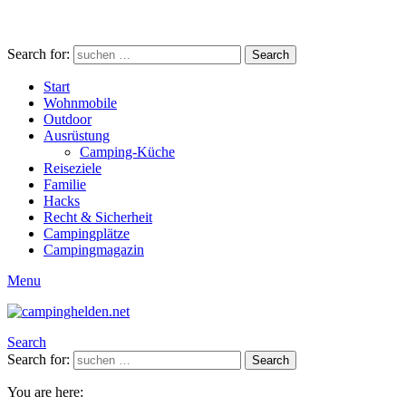
Search for:
Search
Start
Wohnmobile
Outdoor
Ausrüstung
Camping-Küche
Reiseziele
Familie
Hacks
Recht & Sicherheit
Campingplätze
Campingmagazin
Menu
Search
Search for:
Search
You are here: