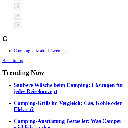
X
Y
Z
C
Campingplatz alte Löweninsel
Back to top
Trending Now
Saubere Wäsche beim Camping: Lösungen für
jedes Reisekonzept
Camping-Grills im Vergleich: Gas, Kohle oder
Elektro?
Camping-Ausrüstung Bestseller: Was Camper
wirklich kaufen