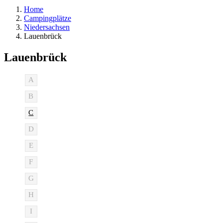
Home
Campingplätze
Niedersachsen
Lauenbrück
Lauenbrück
A
B
C
D
E
F
G
H
I