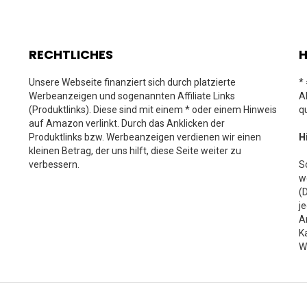
RECHTLICHES
H
Unsere Webseite finanziert sich durch platzierte
*
Werbeanzeigen und sogenannten Affiliate Links
A
(Produktlinks). Diese sind mit einem * oder einem Hinweis
q
auf Amazon verlinkt. Durch das Anklicken der
Produktlinks bzw. Werbeanzeigen verdienen wir einen
H
kleinen Betrag, der uns hilft, diese Seite weiter zu
verbessern.
S
w
(
j
A
K
W