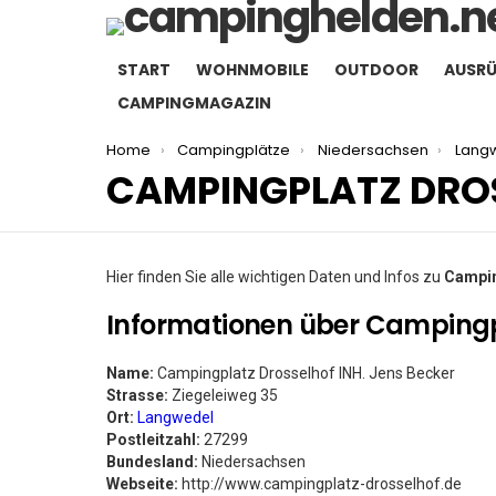
START
WOHNMOBILE
OUTDOOR
AUSR
CAMPINGMAGAZIN
You are here:
Home
Campingplätze
Niedersachsen
Lang
CAMPINGPLATZ DROS
Hier finden Sie alle wichtigen Daten und Infos zu
Campin
Informationen über Campingpl
Name:
Campingplatz Drosselhof INH. Jens Becker
Strasse:
Ziegeleiweg 35
Ort:
Langwedel
Postleitzahl:
27299
Bundesland:
Niedersachsen
Webseite:
http://www.campingplatz-drosselhof.de