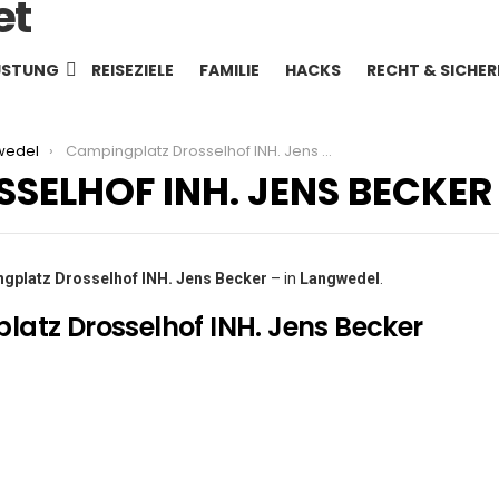
ÜSTUNG
REISEZIELE
FAMILIE
HACKS
RECHT & SICHER
wedel
Campingplatz Drosselhof INH. Jens Becker
SELHOF INH. JENS BECKER
gplatz Drosselhof INH. Jens Becker
– in
Langwedel
.
atz Drosselhof INH. Jens Becker