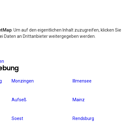
etMap
. Um auf den eigentlichen Inhalt zuzugreifen, klicken Sie
bei Daten an Drittanbieter weitergegeben werden.
ren
gebung
g
Monzingen
Illmensee
Aufseß
Mainz
Soest
Rendsburg