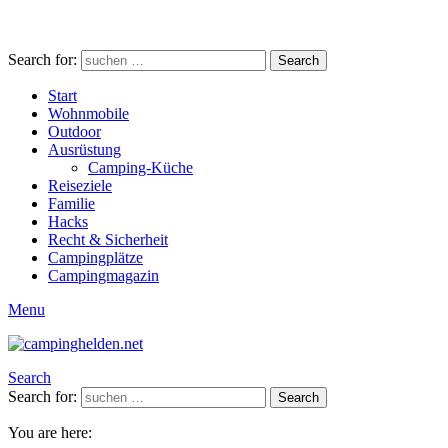
Search for:
Search
Start
Wohnmobile
Outdoor
Ausrüstung
Camping-Küche
Reiseziele
Familie
Hacks
Recht & Sicherheit
Campingplätze
Campingmagazin
Menu
Search
Search for:
Search
You are here: