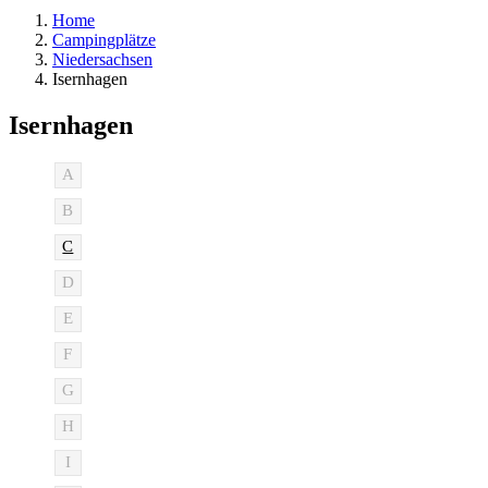
Home
Campingplätze
Niedersachsen
Isernhagen
Isernhagen
A
B
C
D
E
F
G
H
I