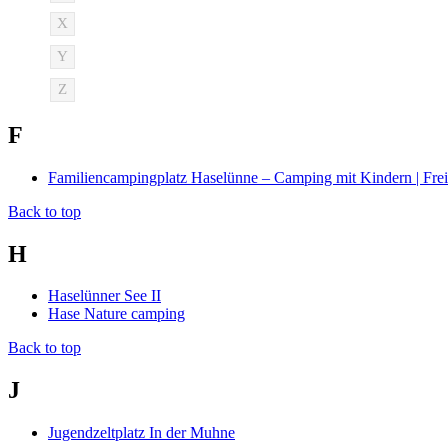
X
Y
Z
F
Familiencampingplatz Haselünne – Camping mit Kindern | Freiz
Back to top
H
Haselünner See II
Hase Nature camping
Back to top
J
Jugendzeltplatz In der Muhne