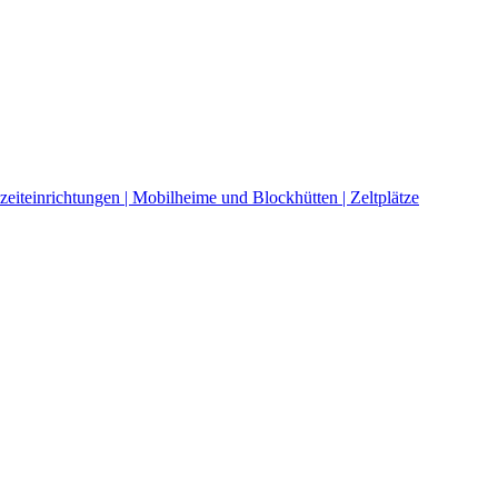
eiteinrichtungen | Mobilheime und Blockhütten | Zeltplätze