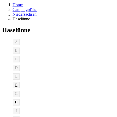
Home
Campingplätze
Niedersachsen
Haselünne
Haselünne
A
B
C
D
E
F
G
H
I