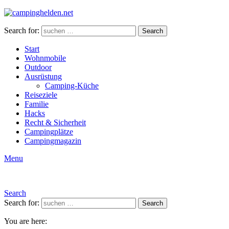
Search for:
Search
Start
Wohnmobile
Outdoor
Ausrüstung
Camping-Küche
Reiseziele
Familie
Hacks
Recht & Sicherheit
Campingplätze
Campingmagazin
Menu
Search
Search for:
Search
You are here: