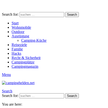
Search for:
Search
Start
Wohnmobile
Outdoor
Ausrüstung
Camping-Küche
Reiseziele
Familie
Hacks
Recht & Sicherheit
Campingplätze
Campingmagazin
Menu
Search
Search for:
Search
You are here: