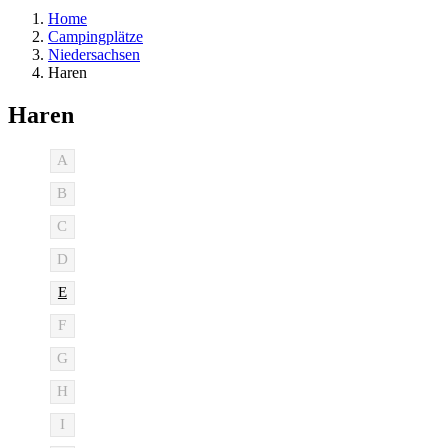
Home
Campingplätze
Niedersachsen
Haren
Haren
A
B
C
D
E
F
G
H
I