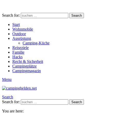
Search for:
Search
Start
Wohnmobile
Outdoor
Ausrüstung
Camping-Küche
Reiseziele
Familie
Hacks
Recht & Sicherheit
Campingplätze
Campingmagazin
Menu
Search
Search for:
Search
You are here: