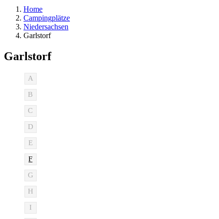
Home
Campingplätze
Niedersachsen
Garlstorf
Garlstorf
A
B
C
D
E
F
G
H
I