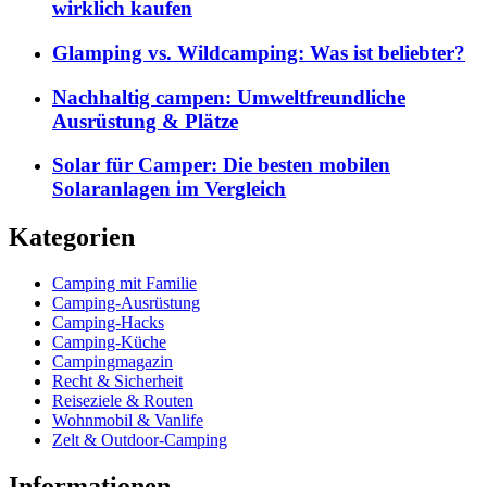
wirklich kaufen
Glamping vs. Wildcamping: Was ist beliebter?
Nachhaltig campen: Umweltfreundliche
Ausrüstung & Plätze
Solar für Camper: Die besten mobilen
Solaranlagen im Vergleich
Kategorien
Camping mit Familie
Camping-Ausrüstung
Camping-Hacks
Camping-Küche
Campingmagazin
Recht & Sicherheit
Reiseziele & Routen
Wohnmobil & Vanlife
Zelt & Outdoor-Camping
Informationen