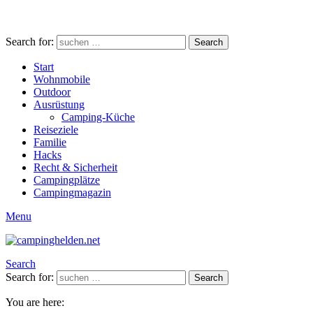
Search for:
Search
Start
Wohnmobile
Outdoor
Ausrüstung
Camping-Küche
Reiseziele
Familie
Hacks
Recht & Sicherheit
Campingplätze
Campingmagazin
Menu
Search
Search for:
Search
You are here: