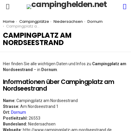
S
Menu
You are here:
Home
Campingplätze
Niedersachsen
Dornum
Campingplatz am Nordseestrand
CAMPINGPLATZ AM
NORDSEESTRAND
Hier finden Sie alle wichtigen Daten und Infos zu
Campingplatz am
Nordseestrand
– in
Dornum
.
Informationen über Campingplatz am
Nordseestrand
Name:
Campingplatz am Nordseestrand
Strasse:
Am Nordseestrand 1
Ort:
Dornum
Postleitzahl:
26553
Bundesland:
Niedersachsen
Webseite:
http://www.campingplatz-am-nordseestrand.de