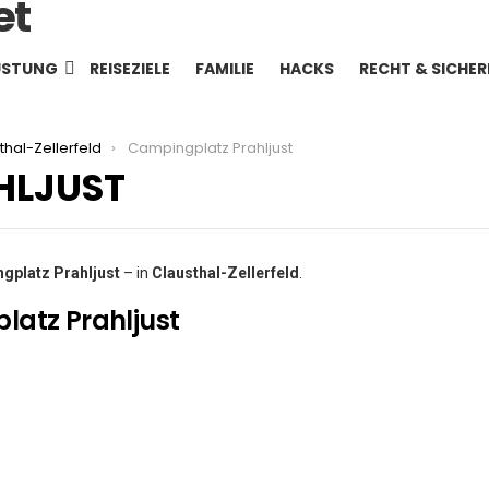
ÜSTUNG
REISEZIELE
FAMILIE
HACKS
RECHT & SICHER
thal-Zellerfeld
Campingplatz Prahljust
HLJUST
gplatz Prahljust
– in
Clausthal-Zellerfeld
.
latz Prahljust