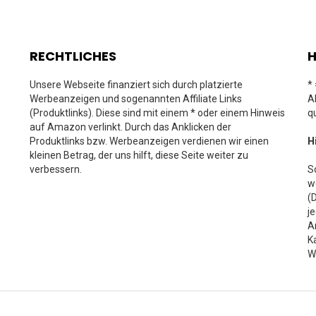
RECHTLICHES
H
Unsere Webseite finanziert sich durch platzierte
*
Werbeanzeigen und sogenannten Affiliate Links
A
(Produktlinks). Diese sind mit einem * oder einem Hinweis
q
auf Amazon verlinkt. Durch das Anklicken der
Produktlinks bzw. Werbeanzeigen verdienen wir einen
H
kleinen Betrag, der uns hilft, diese Seite weiter zu
verbessern.
S
w
(
j
A
K
W