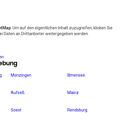
etMap
. Um auf den eigentlichen Inhalt zuzugreifen, klicken Sie
bei Daten an Drittanbieter weitergegeben werden.
ren
gebung
g
Monzingen
Illmensee
Aufseß
Mainz
Soest
Rendsburg