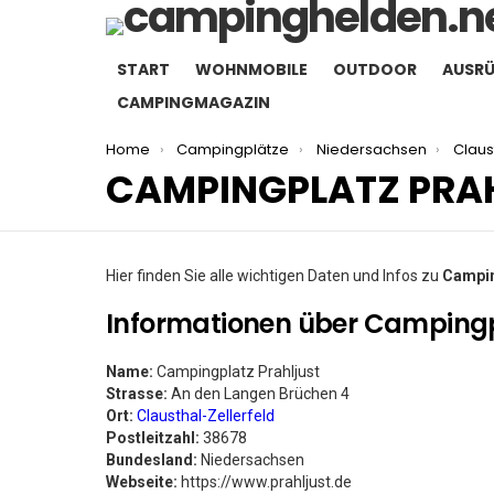
START
WOHNMOBILE
OUTDOOR
AUSR
CAMPINGMAGAZIN
You are here:
Home
Campingplätze
Niedersachsen
Claus
CAMPINGPLATZ PRA
Hier finden Sie alle wichtigen Daten und Infos zu
Campin
Informationen über Campingp
Name:
Campingplatz Prahljust
Strasse:
An den Langen Brüchen 4
Ort:
Clausthal-Zellerfeld
Postleitzahl:
38678
Bundesland:
Niedersachsen
Webseite:
https://www.prahljust.de