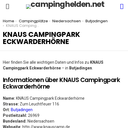
S
Menu
You are here:
Home
Campingplätze
Niedersachsen
Butjadingen
KNAUS Campingpark Eckwarderhörne
KNAUS CAMPINGPARK
ECKWARDERHÖRNE
Hier finden Sie alle wichtigen Daten und Infos zu
KNAUS
Campingpark Eckwarderhörne
– in
Butjadingen
.
Informationen über KNAUS Campingpark
Eckwarderhörne
Name:
KNAUS Campingpark Eckwarderhörne
Strasse:
Zum Leuchtfeuer 116
Ort:
Butjadingen
Postleitzahl:
26969
Bundesland:
Niedersachsen
Webseite:
http://www.knauscamp.de