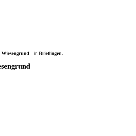
 Wiesengrund
– in
Brietlingen
.
esengrund