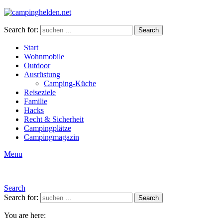
Search for:
Search
Start
Wohnmobile
Outdoor
Ausrüstung
Camping-Küche
Reiseziele
Familie
Hacks
Recht & Sicherheit
Campingplätze
Campingmagazin
Menu
Search
Search for:
Search
You are here: