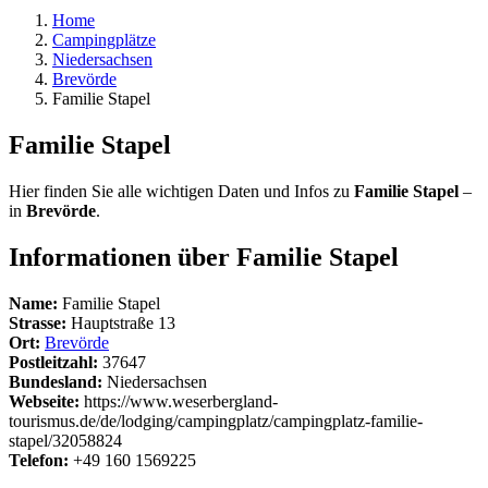
Home
Campingplätze
Niedersachsen
Brevörde
Familie Stapel
Familie Stapel
Hier finden Sie alle wichtigen Daten und Infos zu
Familie Stapel
–
in
Brevörde
.
Informationen über Familie Stapel
Name:
Familie Stapel
Strasse:
Hauptstraße 13
Ort:
Brevörde
Postleitzahl:
37647
Bundesland:
Niedersachsen
Webseite:
https://www.weserbergland-
tourismus.de/de/lodging/campingplatz/campingplatz-familie-
stapel/32058824
Telefon:
+49 160 1569225