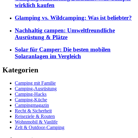
wirklich kaufen
Glamping vs. Wildcamping: Was ist beliebter?
Nachhaltig campen: Umweltfreundliche
Ausrüstung & Plätze
Solar für Camper: Die besten mobilen
Solaranlagen im Vergleich
Kategorien
Camping mit Familie
Camping-Ausrüstung
Camping-Hacks
Camping-Küche
Campingmagazin
Recht & Sicherheit
Reiseziele & Routen
Wohnmobil & Vanlife
Zelt & Outdoor-Camping