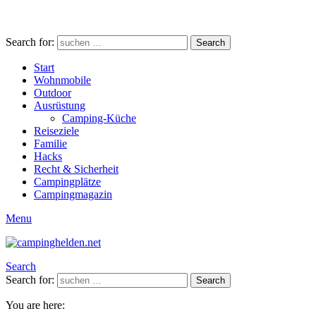
Search for:
Search
Start
Wohnmobile
Outdoor
Ausrüstung
Camping-Küche
Reiseziele
Familie
Hacks
Recht & Sicherheit
Campingplätze
Campingmagazin
Menu
Search
Search for:
Search
You are here: