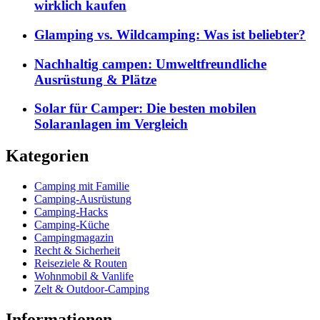
wirklich kaufen
Glamping vs. Wildcamping: Was ist beliebter?
Nachhaltig campen: Umweltfreundliche
Ausrüstung & Plätze
Solar für Camper: Die besten mobilen
Solaranlagen im Vergleich
Kategorien
Camping mit Familie
Camping-Ausrüstung
Camping-Hacks
Camping-Küche
Campingmagazin
Recht & Sicherheit
Reiseziele & Routen
Wohnmobil & Vanlife
Zelt & Outdoor-Camping
Informationen