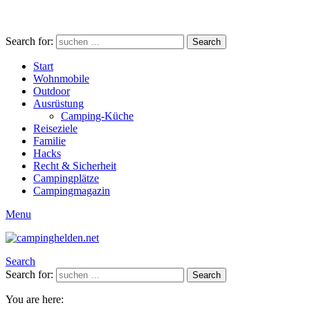
Search for:
Search
Start
Wohnmobile
Outdoor
Ausrüstung
Camping-Küche
Reiseziele
Familie
Hacks
Recht & Sicherheit
Campingplätze
Campingmagazin
Menu
Search
Search for:
Search
You are here: