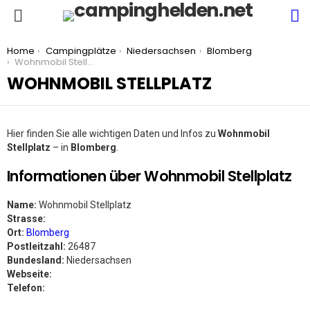
S
Menu
You are here:
Home
Campingplätze
Niedersachsen
Blomberg
Wohnmobil Stellplatz
WOHNMOBIL STELLPLATZ
Hier finden Sie alle wichtigen Daten und Infos zu
Wohnmobil
Stellplatz
– in
Blomberg
.
Informationen über Wohnmobil Stellplatz
Name:
Wohnmobil Stellplatz
Strasse:
Ort:
Blomberg
Postleitzahl:
26487
Bundesland:
Niedersachsen
Webseite:
Telefon: