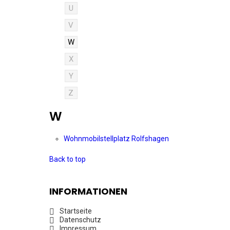
U
V
W
X
Y
Z
W
Wohnmobilstellplatz Rolfshagen
Back to top
INFORMATIONEN
Startseite
Datenschutz
Impressum