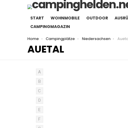
START
WOHNMOBILE
OUTDOOR
AUSR
CAMPINGMAGAZIN
You are here:
Home
Campingplätze
Niedersachsen
Aueta
AUETAL
A
B
C
D
E
F