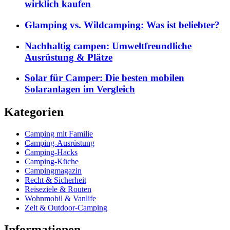
wirklich kaufen
Glamping vs. Wildcamping: Was ist beliebter?
Nachhaltig campen: Umweltfreundliche
Ausrüstung & Plätze
Solar für Camper: Die besten mobilen
Solaranlagen im Vergleich
Kategorien
Camping mit Familie
Camping-Ausrüstung
Camping-Hacks
Camping-Küche
Campingmagazin
Recht & Sicherheit
Reiseziele & Routen
Wohnmobil & Vanlife
Zelt & Outdoor-Camping
Informationen