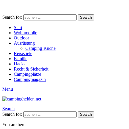
Search for:
Search
Start
Wohnmobile
Outdoor
Ausrüstung
Camping-Küche
Reiseziele
Familie
Hacks
Recht & Sicherheit
Campingplätze
Campingmagazin
Menu
Search
Search for:
Search
You are here: