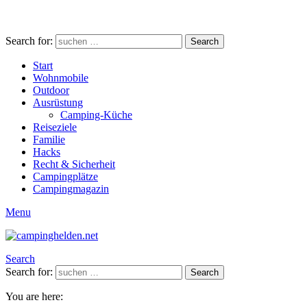
Search for:
Search
Start
Wohnmobile
Outdoor
Ausrüstung
Camping-Küche
Reiseziele
Familie
Hacks
Recht & Sicherheit
Campingplätze
Campingmagazin
Menu
Search
Search for:
Search
You are here: