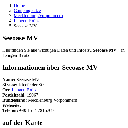
Home
Campingplätze
Mecklenburg-Vorpommern
Langen Brütz
Seeoase MV
Seeoase MV
Hier finden Sie alle wichtigen Daten und Infos zu
Seeoase MV
– in
Langen Brütz
.
Informationen über Seeoase MV
Name:
Seeoase MV
Strasse:
Kleefelder Str.
Ort:
Langen Brütz
Postleitzahl:
19067
Bundesland:
Mecklenburg-Vorpommern
Webseite:
Telefon:
+49 1514 7816769
auf der Karte