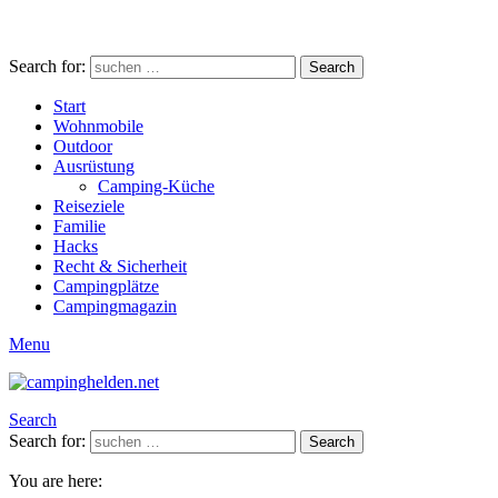
Search for:
Search
Start
Wohnmobile
Outdoor
Ausrüstung
Camping-Küche
Reiseziele
Familie
Hacks
Recht & Sicherheit
Campingplätze
Campingmagazin
Menu
Search
Search for:
Search
You are here: