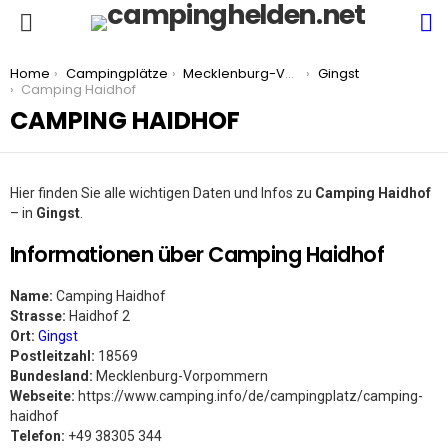
S
Menu
You are here:
Home
Campingplätze
Mecklenburg-Vorpommern
Gingst
Camping Haidhof
CAMPING HAIDHOF
Hier finden Sie alle wichtigen Daten und Infos zu
Camping Haidhof
– in
Gingst
.
Informationen über Camping Haidhof
Name:
Camping Haidhof
Strasse:
Haidhof 2
Ort:
Gingst
Postleitzahl:
18569
Bundesland:
Mecklenburg-Vorpommern
Webseite:
https://www.camping.info/de/campingplatz/camping-
haidhof
Telefon:
+49 38305 344