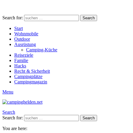
Search for:
Search
Start
Wohnmobile
Outdoor
Ausrüstung
Camping-Küche
Reiseziele
Familie
Hacks
Recht & Sicherheit
Campingplätze
Campingmagazin
Menu
Search
Search for:
Search
You are here: