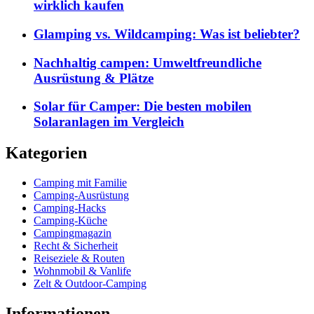
wirklich kaufen
Glamping vs. Wildcamping: Was ist beliebter?
Nachhaltig campen: Umweltfreundliche
Ausrüstung & Plätze
Solar für Camper: Die besten mobilen
Solaranlagen im Vergleich
Kategorien
Camping mit Familie
Camping-Ausrüstung
Camping-Hacks
Camping-Küche
Campingmagazin
Recht & Sicherheit
Reiseziele & Routen
Wohnmobil & Vanlife
Zelt & Outdoor-Camping
Informationen