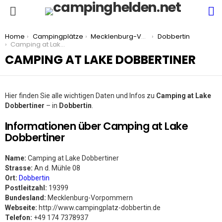
S
Menu
You are here:
Home
Campingplätze
Mecklenburg-Vorpommern
Dobbertin
Camping at Lake Dobbertiner
CAMPING AT LAKE DOBBERTINER
Hier finden Sie alle wichtigen Daten und Infos zu
Camping at Lake
Dobbertiner
– in
Dobbertin
.
Informationen über Camping at Lake
Dobbertiner
Name:
Camping at Lake Dobbertiner
Strasse:
An d. Mühle 08
Ort:
Dobbertin
Postleitzahl:
19399
Bundesland:
Mecklenburg-Vorpommern
Webseite:
http://www.campingplatz-dobbertin.de
Telefon:
+49 174 7378937