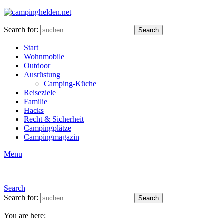
Search for:
Search
Start
Wohnmobile
Outdoor
Ausrüstung
Camping-Küche
Reiseziele
Familie
Hacks
Recht & Sicherheit
Campingplätze
Campingmagazin
Menu
Search
Search for:
Search
You are here: