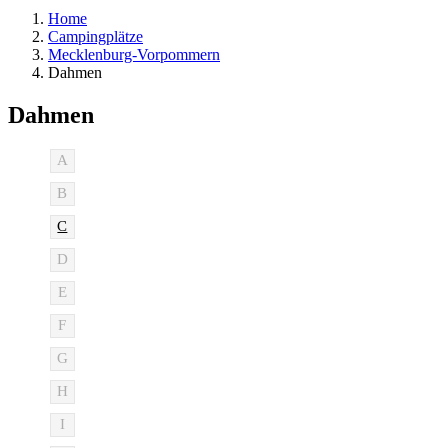
Home
Campingplätze
Mecklenburg-Vorpommern
Dahmen
Dahmen
A
B
C
D
E
F
G
H
I