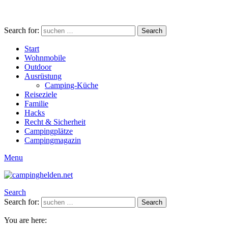
Search for:
Search
Start
Wohnmobile
Outdoor
Ausrüstung
Camping-Küche
Reiseziele
Familie
Hacks
Recht & Sicherheit
Campingplätze
Campingmagazin
Menu
Search
Search for:
Search
You are here: