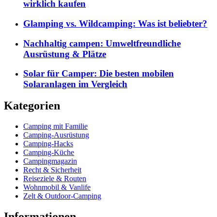
wirklich kaufen
Glamping vs. Wildcamping: Was ist beliebter?
Nachhaltig campen: Umweltfreundliche
Ausrüstung & Plätze
Solar für Camper: Die besten mobilen
Solaranlagen im Vergleich
Kategorien
Camping mit Familie
Camping-Ausrüstung
Camping-Hacks
Camping-Küche
Campingmagazin
Recht & Sicherheit
Reiseziele & Routen
Wohnmobil & Vanlife
Zelt & Outdoor-Camping
Informationen