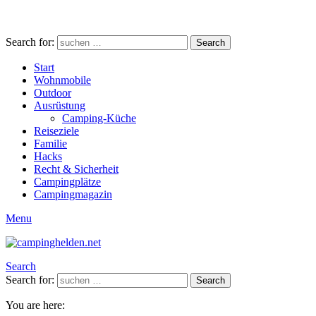
Search for:
Search
Start
Wohnmobile
Outdoor
Ausrüstung
Camping-Küche
Reiseziele
Familie
Hacks
Recht & Sicherheit
Campingplätze
Campingmagazin
Menu
Search
Search for:
Search
You are here: