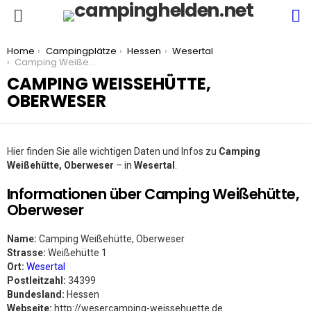
S
Menu
You are here:
Home
Campingplätze
Hessen
Wesertal
Camping Weißehütte, Oberweser
CAMPING WEISSEHÜTTE, O
BERWESER
Hier finden Sie alle wichtigen Daten und Infos zu
Camping
Weißehütte, Oberweser
– in
Wesertal
.
Informationen über Camping Weißehütte,
Oberweser
Name:
Camping Weißehütte, Oberweser
Strasse:
Weißehütte 1
Ort:
Wesertal
Postleitzahl:
34399
Bundesland:
Hessen
Webseite:
http://wesercamping-weissehuette.de