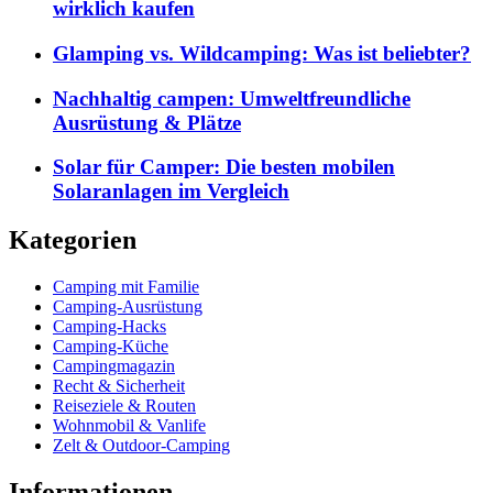
wirklich kaufen
Glamping vs. Wildcamping: Was ist beliebter?
Nachhaltig campen: Umweltfreundliche
Ausrüstung & Plätze
Solar für Camper: Die besten mobilen
Solaranlagen im Vergleich
Kategorien
Camping mit Familie
Camping-Ausrüstung
Camping-Hacks
Camping-Küche
Campingmagazin
Recht & Sicherheit
Reiseziele & Routen
Wohnmobil & Vanlife
Zelt & Outdoor-Camping
Informationen