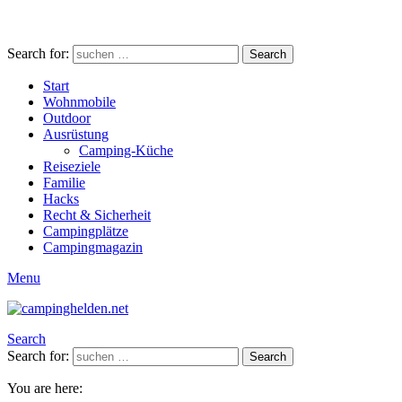
Search for:
Search
Start
Wohnmobile
Outdoor
Ausrüstung
Camping-Küche
Reiseziele
Familie
Hacks
Recht & Sicherheit
Campingplätze
Campingmagazin
Menu
Search
Search for:
Search
You are here: