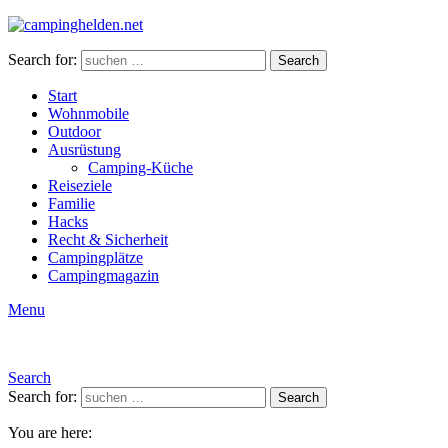
Search for:
Search
Start
Wohnmobile
Outdoor
Ausrüstung
Camping-Küche
Reiseziele
Familie
Hacks
Recht & Sicherheit
Campingplätze
Campingmagazin
Menu
Search
Search for:
Search
You are here: