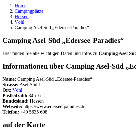
Home
Campingplätze
Hessen
Vöhl
Camping Asel-Süd „Edersee-Paradies“
Camping Asel-Süd „Edersee-Paradies“
Hier finden Sie alle wichtigen Daten und Infos zu
Camping Asel-Süd
Informationen über Camping Asel-Süd „Ed
Name:
Camping Asel-Süd „Edersee-Paradies“
Strasse:
Asel-Süd 1
Ort:
Vöhl
Postleitzahl:
34516
Bundesland:
Hessen
Webseite:
https://www.edersee-paradies.de
Telefon:
+49 5635 608
auf der Karte