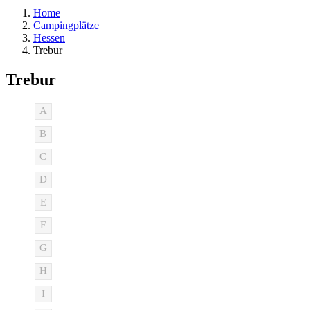
Home
Campingplätze
Hessen
Trebur
Trebur
A
B
C
D
E
F
G
H
I