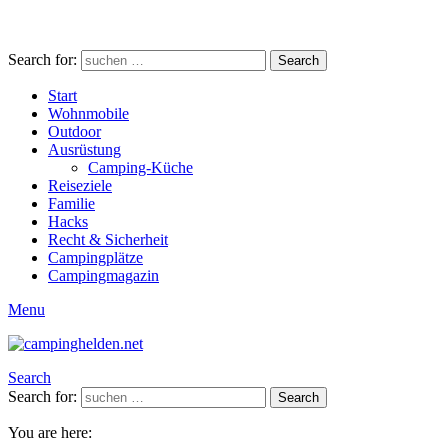
Search for:
Search
Start
Wohnmobile
Outdoor
Ausrüstung
Camping-Küche
Reiseziele
Familie
Hacks
Recht & Sicherheit
Campingplätze
Campingmagazin
Menu
Search
Search for:
Search
You are here: