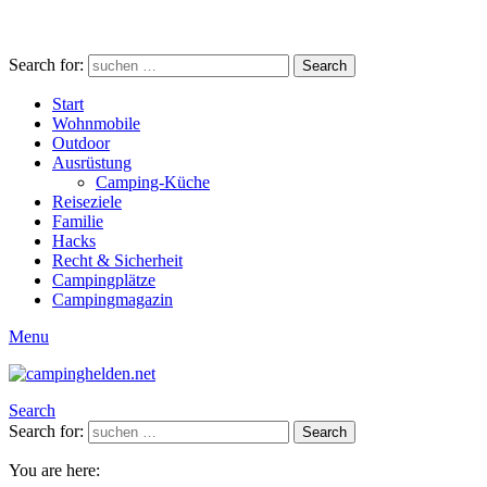
Search for:
Search
Start
Wohnmobile
Outdoor
Ausrüstung
Camping-Küche
Reiseziele
Familie
Hacks
Recht & Sicherheit
Campingplätze
Campingmagazin
Menu
Search
Search for:
Search
You are here: