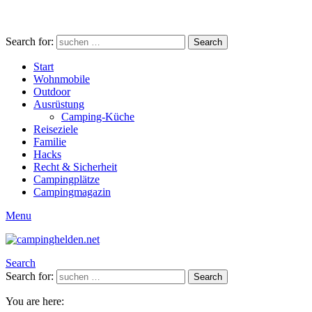
Search for:
Search
Start
Wohnmobile
Outdoor
Ausrüstung
Camping-Küche
Reiseziele
Familie
Hacks
Recht & Sicherheit
Campingplätze
Campingmagazin
Menu
Search
Search for:
Search
You are here: