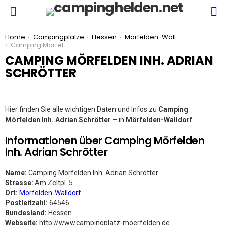
S
Menu
You are here:
Home
Campingplätze
Hessen
Mörfelden-Walldorf
Camping Mörfelden Inh. Adrian Schrötter
CAMPING MÖRFELDEN INH. ADRIAN
SCHRÖTTER
Hier finden Sie alle wichtigen Daten und Infos zu
Camping
Mörfelden Inh. Adrian Schrötter
– in
Mörfelden-Walldorf
.
Informationen über Camping Mörfelden
Inh. Adrian Schrötter
Name:
Camping Mörfelden Inh. Adrian Schrötter
Strasse:
Am Zeltpl. 5
Ort:
Mörfelden-Walldorf
Postleitzahl:
64546
Bundesland:
Hessen
Webseite:
http://www.campingplatz-moerfelden.de