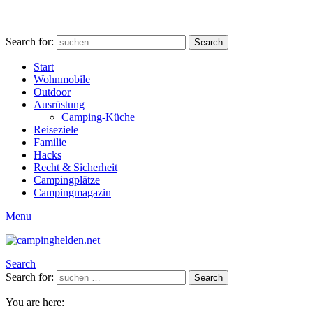
Search for:
Search
Start
Wohnmobile
Outdoor
Ausrüstung
Camping-Küche
Reiseziele
Familie
Hacks
Recht & Sicherheit
Campingplätze
Campingmagazin
Menu
Search
Search for:
Search
You are here: