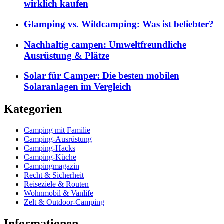
wirklich kaufen
Glamping vs. Wildcamping: Was ist beliebter?
Nachhaltig campen: Umweltfreundliche
Ausrüstung & Plätze
Solar für Camper: Die besten mobilen
Solaranlagen im Vergleich
Kategorien
Camping mit Familie
Camping-Ausrüstung
Camping-Hacks
Camping-Küche
Campingmagazin
Recht & Sicherheit
Reiseziele & Routen
Wohnmobil & Vanlife
Zelt & Outdoor-Camping
Informationen