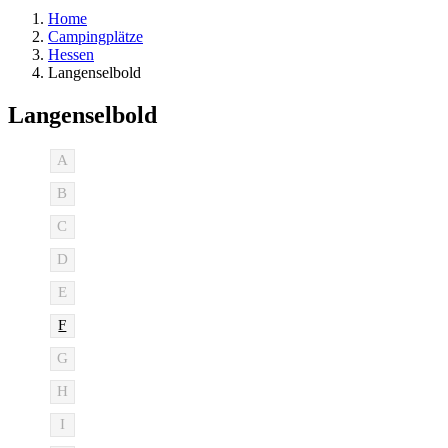
Home
Campingplätze
Hessen
Langenselbold
Langenselbold
A
B
C
D
E
F
G
H
I