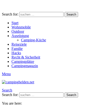
Search for:
Search
Start
Wohnmobile
Outdoor
Ausrüstung
Camping-Küche
Reiseziele
Familie
Hacks
Recht & Sicherheit
Campingplätze
Campingmagazin
Menu
Search
Search for:
Search
You are here: