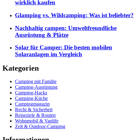
wirklich kaufen
Glamping vs. Wildcamping: Was ist beliebter?
Nachhaltig campen: Umweltfreundliche
Ausrüstung & Plätze
Solar für Camper: Die besten mobilen
Solaranlagen im Vergleich
Kategorien
Camping mit Familie
Camping-Ausrüstung
Camping-Hacks
Camping-Küche
Campingmagazin
Recht & Sicherheit
Reiseziele & Routen
Wohnmobil & Vanlife
Zelt & Outdoor-Camping
Informationen