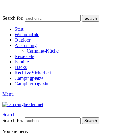
Search for:
Search
Start
Wohnmobile
Outdoor
Ausrüstung
Camping-Küche
Reiseziele
Familie
Hacks
Recht & Sicherheit
Campingplätze
Campingmagazin
Menu
Search
Search for:
Search
You are here: